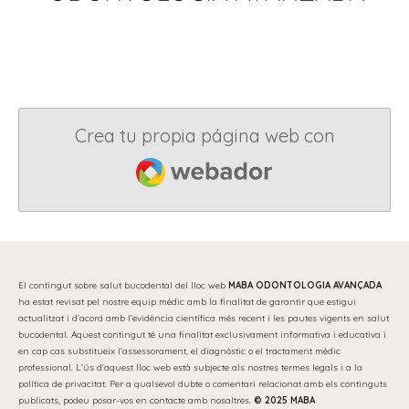
Crea tu propia página web con
Webador
El contingut sobre salut bucodental del lloc web
MABA ODONTOLOGIA AVANÇADA
ha estat revisat pel nostre equip mèdic amb la finalitat de garantir que estigui
actualitzat i d’acord amb l’evidència científica més recent i les pautes vigents en salut
bucodental. Aquest contingut té una finalitat exclusivament informativa i educativa i
en cap cas substitueix l’assessorament, el diagnòstic o el tractament mèdic
professional. L’ús d’aquest lloc web està subjecte als nostres termes legals i a la
política de privacitat. Per a qualsevol dubte o comentari relacionat amb els continguts
publicats, podeu posar-vos en contacte amb nosaltres.
© 2025 MABA