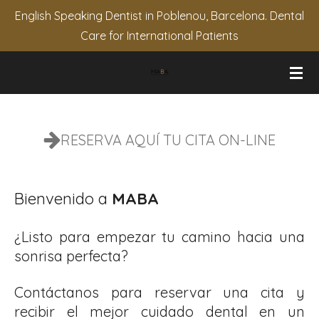
English Speaking Dentist in Poblenou, Barcelona. Dental
Ir
Care for International Patients
al
contenido
principal
RESERVA AQUÍ TU CITA ON-LINE
Bienvenido a
MABA
¿Listo para empezar tu camino hacia una
sonrisa perfecta?
Contáctanos para reservar una cita y
recibir el mejor cuidado dental en un